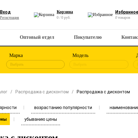
Вход
Корзина
Избранно
Регистрация
0 / 0 руб.
0
товаров
Оптовый отдел
Покупателю
Конта
Марка
Модель
Выбрать
Выбрать
алог
Распродажа с дисконтом
Распродажа с дисконтом
ярности
возрастанию популярности
наименовани
убыванию цены
ены
жа с дисконтом