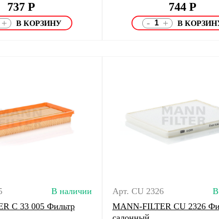
737
Р
744
Р
-
+
+
5
В наличии
Арт. CU 2326
В
R C 33 005 Фильтр
MANN-FILTER CU 2326 Фи
салонный