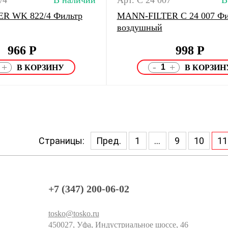
/4
В наличии
Арт. C 24 007
В
R WK 822/4 Фильтр
MANN-FILTER C 24 007 Фи
воздушный
966
Р
998
Р
-
+
+
Страницы:
Пред.
1
...
9
10
11
+7 (347) 200-06-02
tosko@tosko.ru
450027, Уфа, Индустриальное шоссе, 46