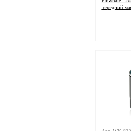
Finwhale 12
передний м