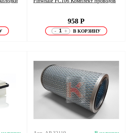
колодки
Finwhale FC106 Комплект проводов
958
Р
-
+