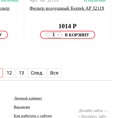
 наличии
Арт. AP 32119
В наличии
льтр
Фильтр воздушный Kentek AP 32119
1014
Р
-
+
12
13
След.
Все
Личный кабинет
Вакансии
Дизайн сайта —
Как работать с сайтом
«
Экспресс лаб
»