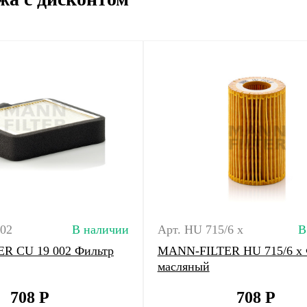
002
В наличии
Арт. HU 715/6 x
В
R CU 19 002 Фильтр
MANN-FILTER HU 715/6 x 
масляный
708
Р
708
Р