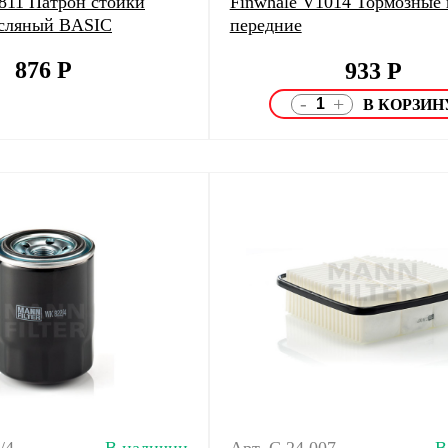
0811 Патрон стойки
Finwhale V1014 Тормозные 
асляный BASIC
передние
876
Р
933
Р
-
+