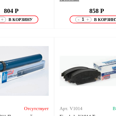
804
Р
858
Р
-
+
+
Отсутствует
Арт. V1014
В