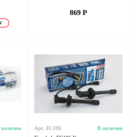
869
Р
 наличии
Арт. FC106
В наличии