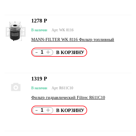
1278
Р
В наличии
Арт. WK 8116
MANN-FILTER WK 8116 Фильтр топливный
-
+
1319
Р
В наличии
Арт. R611С10
Фильтр гидравлический Filtrec R611С10
-
+