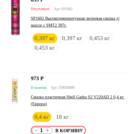
Отсутствует
Арт. SP1602
SP1602 Высокотемпературная литиевая смазка д/
шасси с SMT2 397г.
0,397 кг
0,397 кг
0,453 кг
0,453 кг
973
Р
В наличии
Арт. 550050009
Смазка пластичная Shell Gadus S2 V220AD 2 0,4 кг.
(Европа)
0,4 кг
18 кг
-
+