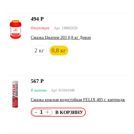
494
Р
Отсутствует
Арт. 338662620
Смазка Циатим-203 0,8 кг Девон
2 кг
0,8 кг
567
Р
В наличии
Арт. 411041048
Смазка красная водостойкая FELIX 405 г. картридж
-
+