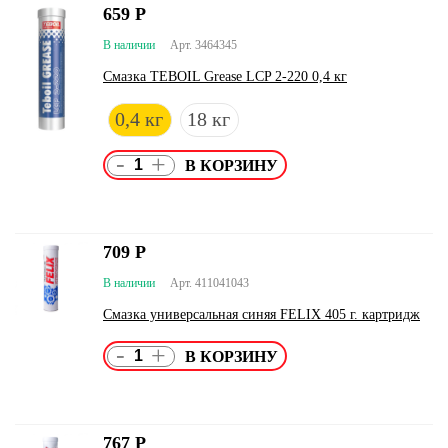
659
Р
В наличии
Арт. 3464345
Смазка TEBOIL Grease LCP 2-220 0,4 кг
0,4 кг
18 кг
-
+
709
Р
В наличии
Арт. 411041043
Смазка универсальная синяя FELIX 405 г. картридж
-
+
767
Р