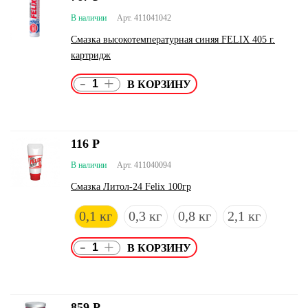
В наличии
Арт. 411041042
Смазка высокотемпературная синяя FELIX 405 г.
картридж
-
+
116
Р
В наличии
Арт. 411040094
Смазка Литол-24 Felix 100гр
0,1 кг
0,3 кг
0,8 кг
2,1 кг
-
+
859
Р