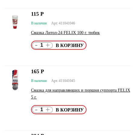
115
Р
В наличии
Арт. 411041046
Смазка Литол-24 FELIX 100 г. тюбик
-
+
165
Р
В наличии
Арт. 411041045
Смазка для направляющих и поршня суппорта FELIX
5 г.
-
+