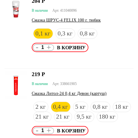
204
Р
В наличии
Арт. 411040096
Смазка ШРУС-4 FELIX 100 г. тюбик
0,1 кг
0,3 кг
0,8 кг
-
+
219
Р
В наличии
Арт. 338661905
Смазка Литол-24 0,4 кг Девон (картуш)
2 кг
0,4 кг
5 кг
0,8 кг
18 кг
21 кг
21 кг
9,5 кг
180 кг
-
+