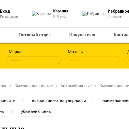
Вход
Корзина
Избранно
Регистрация
0 / 0 руб.
0
товаров
Оптовый отдел
Покупателю
Конта
Марка
Модель
Выбрать
Выбрать
алог
Смазки пластичные
Автомобильные
Смазки пласти
ярности
возрастанию популярности
наименовани
ны
убыванию цены
ильные