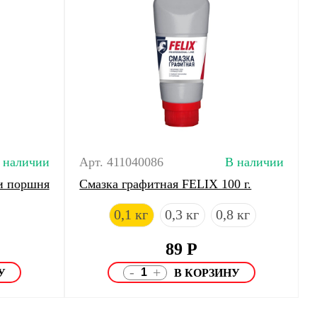
 наличии
Арт. 411040086
В наличии
и поршня
Смазка графитная FELIX 100 г.
0,1 кг
0,3 кг
0,8 кг
89
Р
-
+