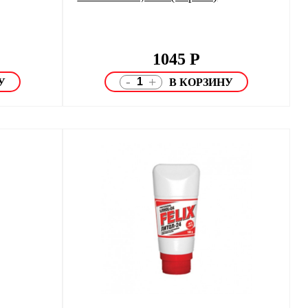
1045
Р
-
+