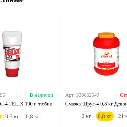
096
В наличии
Арт. 338662649
От
-4 FELIX 100 г. тюбик
Смазка Шрус-4 0,8 кг Дево
2 кг
0,8 кг
21 
0,3 кг
0,8 кг