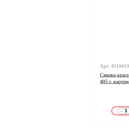
Арт. 411041
Смазка крас
405 г. картр
-