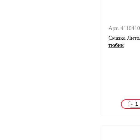
Арт. 411041
Смазка Литол
тюбик
-