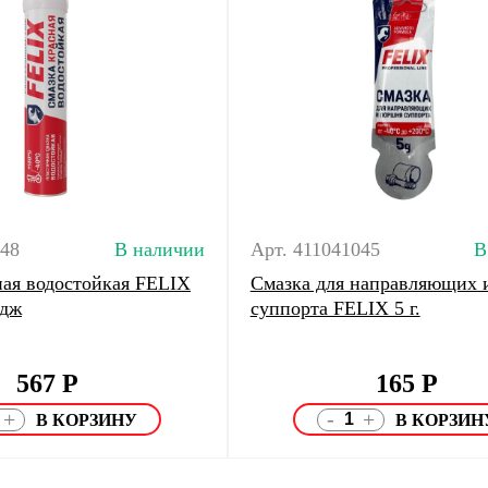
048
В наличии
Арт. 411041045
В
ная водостойкая FELIX
Смазка для направляющих 
идж
суппорта FELIX 5 г.
567
Р
165
Р
-
+
+