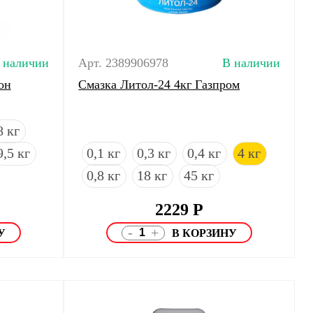
 наличии
Арт. 2389906978
В наличии
он
Смазка Литол-24 4кг Газпром
8 кг
9,5 кг
0,1 кг
0,3 кг
0,4 кг
4 кг
0,8 кг
18 кг
45 кг
2229
Р
-
+