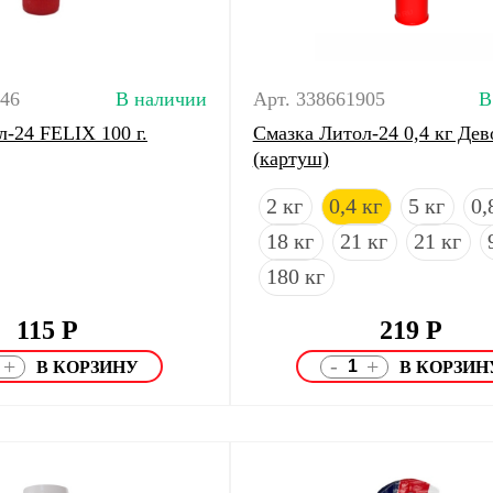
046
В наличии
Арт. 338661905
В
-24 FELIX 100 г.
Смазка Литол-24 0,4 кг Дев
(картуш)
2 кг
0,4 кг
5 кг
0,
18 кг
21 кг
21 кг
180 кг
115
Р
219
Р
-
+
+