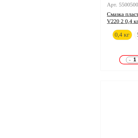
Арт. 550050
Смазка пласт
V220 2 0,4 к
0,4 кг
-