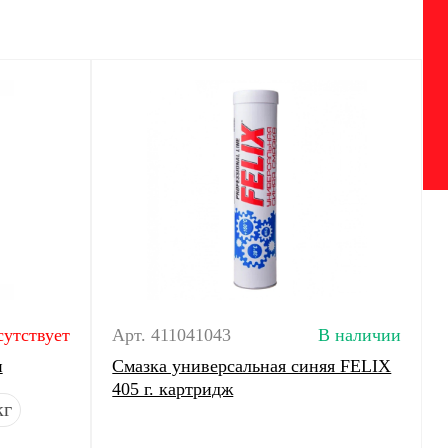
сутствует
Арт. 411041043
В наличии
н
Смазка универсальная синяя FELIX
405 г. картридж
кг