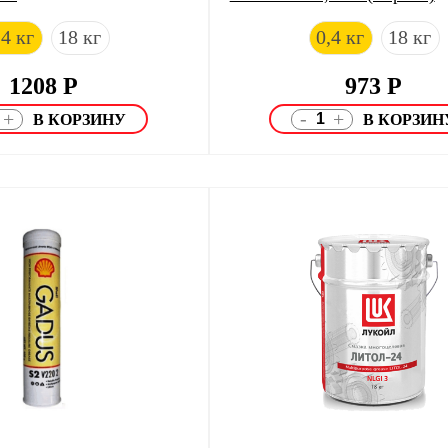
,4 кг
18 кг
0,4 кг
18 кг
1208
Р
973
Р
-
+
+