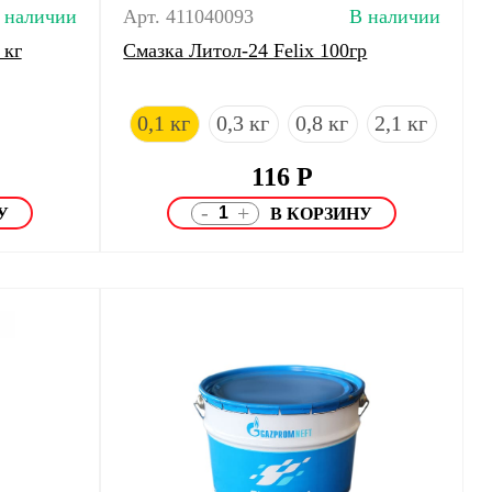
 наличии
Арт. 411040093
В наличии
 кг
Смазка Литол-24 Felix 100гр
0,1 кг
0,3 кг
0,8 кг
2,1 кг
116
Р
-
+