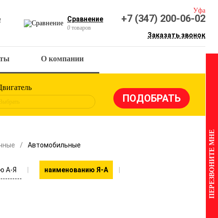
Уфа
+7 (347) 200-06-02
е
Сравнение
0
товаров
Заказать звонок
кты
О компании
Двигатель
Выбрать
ПЕРЕЗВОНИТЕ МНЕ
чные
Автомобильные
ю А-Я
наименованию Я-А