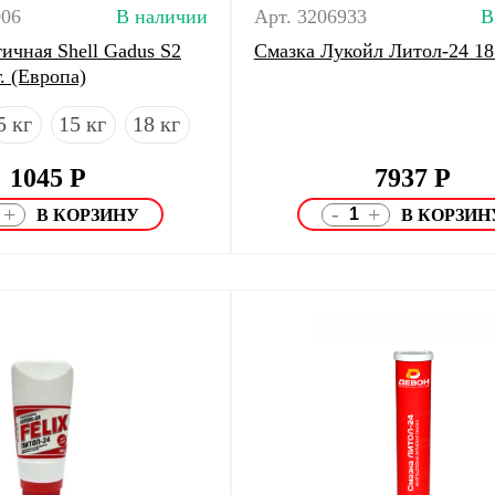
006
В наличии
Арт. 3206933
В
ичная Shell Gadus S2
Смазка Лукойл Литол-24 18
г. (Европа)
5 кг
15 кг
18 кг
1045
Р
7937
Р
-
+
+