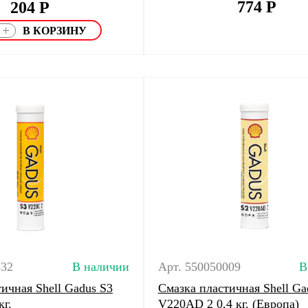
774
Р
204
Р
+
532
В наличии
Арт. 550050009
В
ичная Shell Gadus S3
Смазка пластичная Shell Ga
кг.
V220AD 2 0,4 кг. (Европа)