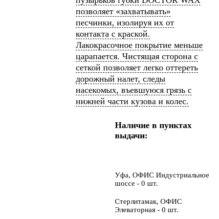
пузырьков губки DOCTOR WAX
позволяет «захватывать»
песчинки, изолируя их от
контакта с краской.
Лакокрасочное покрытие меньше
царапается. Чистящая сторона с
сеткой позволяет легко оттереть
дорожный налет, следы
насекомых, въевшуюся грязь с
нижней части кузова и колес.
Наличие в пунктах
выдачи:
Уфа, ОФИС Индустриальное
шоссе - 0 шт.
Стерлитамак, ОФИС
Элеваторная - 0 шт.