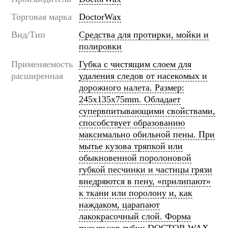
Торговая марка
DoctorWax
Вид/Тип
Средства для протирки, мойки и
полировки
Применяемость
Губка с чистящим слоем для
расширенная
удаления следов от насекомых и
дорожного налета. Размер:
245x135x75mm. Обладает
супервпитывающими свойствами,
способствует образованию
максимально обильной пены. При
мытье кузова тряпкой или
обыкновенной поролоновой
губкой песчинки и частицы грязи
внедряются в пену, «прилипают»
к ткани или поролону и, как
наждаком, царапают
лакокрасочный слой. Форма