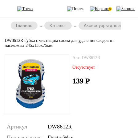
0
Главная
Каталог
Аксессуары для автомоб
DW8612R Губка с чистящим слоем для удаления следов от
насекомых 245x135x75мм
Арт. DW8612R
Отсутствует
139
Р
Артикул
DW8612R
Производитель
DoctorWax