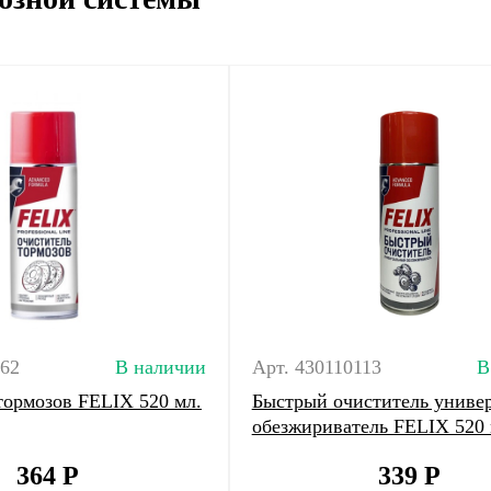
162
В наличии
Арт. 430110113
В
тормозов FELIX 520 мл.
Быстрый очиститель униве
обезжириватель FELIX 520 
364
Р
339
Р