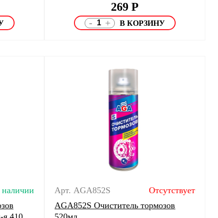
269
Р
-
+
 наличии
Арт. AGA852S
Отсутствует
озов
AGA852S Очиститель тормозов
-я 410
520мл