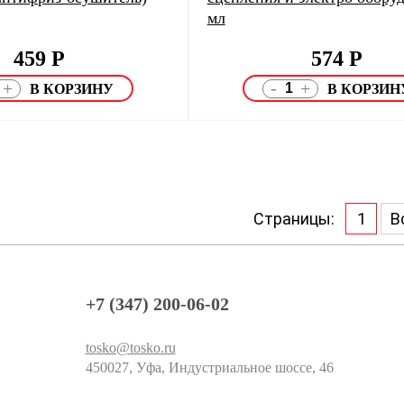
мл
459
Р
574
Р
-
+
+
Страницы:
1
В
+7 (347) 200-06-02
tosko@tosko.ru
450027, Уфа, Индустриальное шоссе, 46