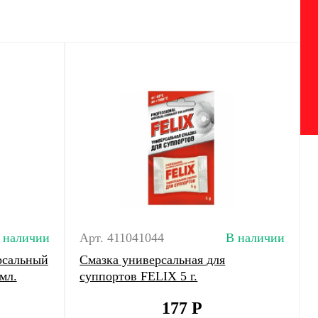
 наличии
Арт. 411041044
В наличии
рсальный
Смазка универсальная для
мл.
суппортов FELIX 5 г.
177
Р