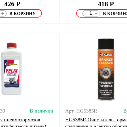
426
Р
418
Р
-
+
+
139
В наличии
Арт. HG5385R
В
я пневмотормозов
HG5385R Очиститель торм
(антифриз-осушитель)
сцепления и электро оборуд