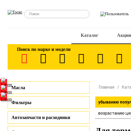
Каталог
Акции
Поиск по марке и модели
Главная
Кат
Масла
убыванию попу
Фильтры
возрастанию це
Автозапчасти и расходники
Для торм