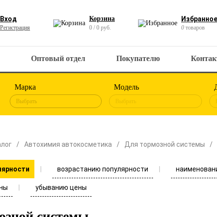
Вход
Корзина
Избранно
Регистрация
0 / 0 руб.
0
товаров
Оптовый отдел
Покупателю
Конта
Марка
Модель
Выбрать
Выбрать
алог
Автохимия автокосметика
Для тормозной системы
возрастанию популярности
наименован
лярности
ны
убыванию цены
озной системы