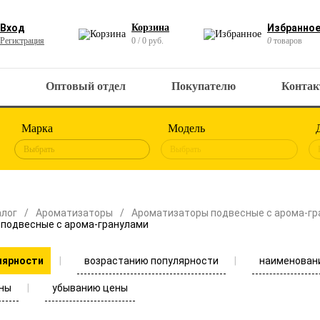
Вход
Корзина
Избранно
Регистрация
0 / 0 руб.
0
товаров
Оптовый отдел
Покупателю
Конта
Марка
Модель
Выбрать
Выбрать
алог
Ароматизаторы
Ароматизаторы подвесные с арома-гр
подвесные с арома-гранулами
возрастанию популярности
наименован
лярности
ны
убыванию цены