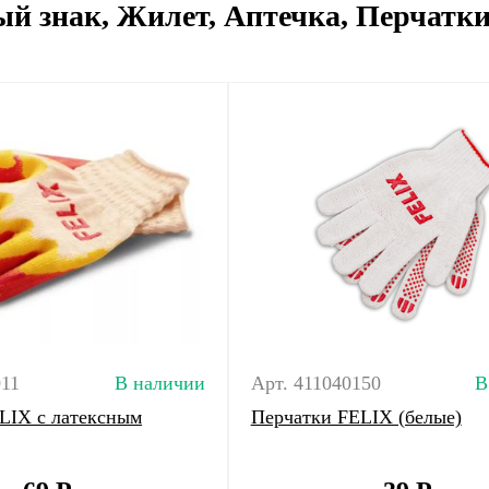
й знак, Жилет, Аптечка, Перчатк
011
В наличии
Арт. 411040150
В
LIX с латексным
Перчатки FELIX (белые)