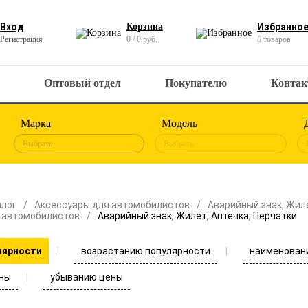
Вход
Корзина
Избранно
Регистрация
0 / 0 руб.
0
товаров
Оптовый отдел
Покупателю
Конта
Марка
Модель
Выбрать
Выбрать
алог
Аксессуары для автомобилистов
Аварийный знак, Жиле
 автомобилистов
Аварийный знак, Жилет, Аптечка, Перчатки
возрастанию популярности
наименован
лярности
ны
убыванию цены