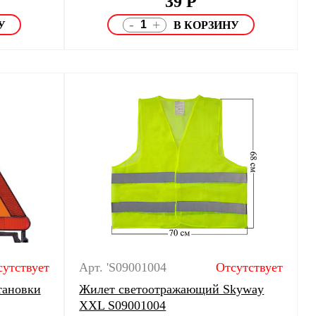
39
Р
-
+
сутствует
Арт. 'S09001004
Отсутствует
тановки
Жилет светоотражающий Skyway
XXL S09001004