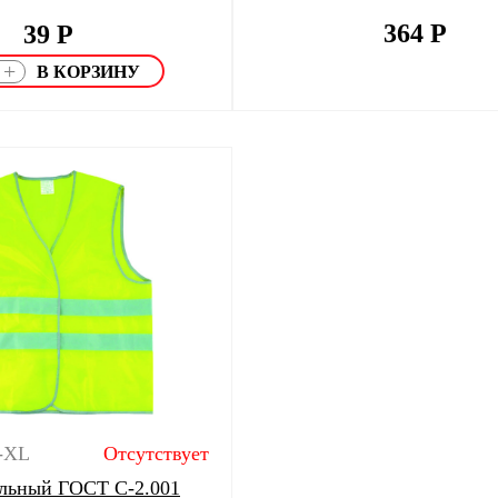
364
Р
39
Р
+
1-XL
Отсутствует
льный ГОСТ С-2.001