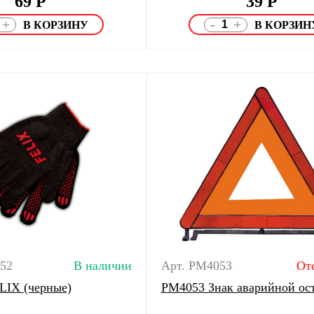
69
Р
39
Р
-
+
+
152
В наличии
Арт. PM4053
От
LIX (черные)
PM4053 Знак аварийной ос