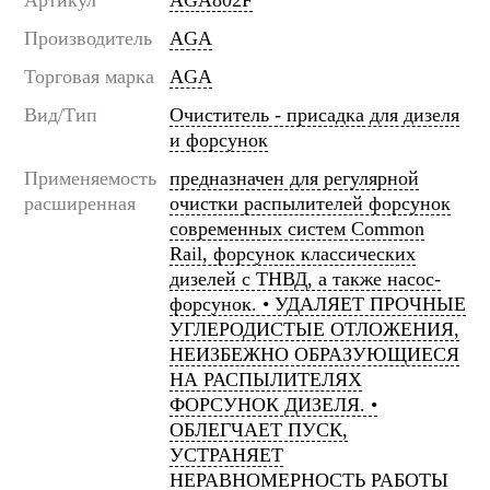
Артикул
AGA802F
Производитель
AGA
Торговая марка
AGA
Вид/Тип
Очиститель - присадка для дизеля
и форсунок
Применяемость
предназначен для регулярной
расширенная
очистки распылителей форсунок
современных систем Common
Rail, форсунок классических
дизелей с ТНВД, а также насос-
форсунок. • УДАЛЯЕТ ПРОЧНЫЕ
УГЛЕРОДИСТЫЕ ОТЛОЖЕНИЯ,
НЕИЗБЕЖНО ОБРАЗУЮЩИЕСЯ
НА РАСПЫЛИТЕЛЯХ
ФОРСУНОК ДИЗЕЛЯ. •
ОБЛЕГЧАЕТ ПУСК,
УСТРАНЯЕТ
НЕРАВНОМЕРНОСТЬ РАБОТЫ