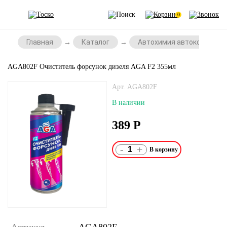
0
Главная
Каталог
Автохимия автокосметик
AGA802F Очиститель форсунок дизеля AGA F2 355мл
Арт. AGA802F
В наличии
389
Р
-
+