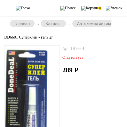
0
Главная
Каталог
Автохимия автокосметик
DD6601 Суперклей - гель 2г
Арт. DD6601
Отсутствует
289
Р