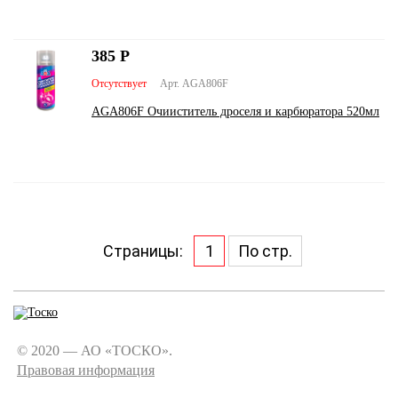
385
Р
Отсутствует
Арт. AGA806F
AGA806F Очииститель дроселя и карбюратора 520мл
Страницы:
1
По стр.
© 2020 — АО «ТОСКО».
Правовая информация