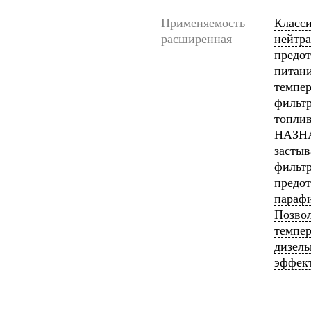
Применяемость
Класси
расширенная
нейтра
предот
питани
темпер
фильтр
топлив
НАЗНА
застыв
фильт
предот
парафи
Позвол
темпер
дизель
эффект