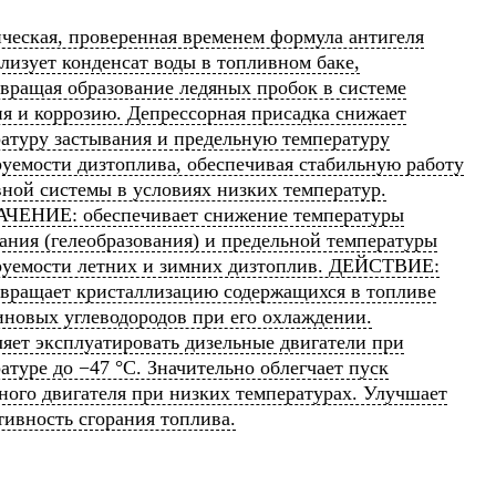
ческая, проверенная временем формула антигеля
лизует конденсат воды в топливном баке,
вращая образование ледяных пробок в системе
я и коррозию. Депрессорная присадка снижает
атуру застывания и предельную температуру
уемости дизтоплива, обеспечивая стабильную работу
ной системы в условиях низких температур.
ЧЕНИЕ: обеспечивает снижение температуры
ания (гелеобразования) и предельной температуры
руемости летних и зимних дизтоплив. ДЕЙСТВИЕ:
вращает кристаллизацию содержащихся в топливе
новых углеводородов при его охлаждении.
яет эксплуатировать дизельные двигатели при
атуре до −47 °С. Значительно облегчает пуск
ного двигателя при низких температурах. Улучшает
ивность сгорания топлива.