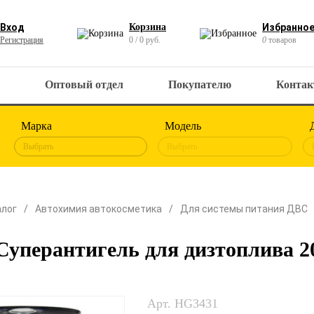
Вход
Корзина
Избранно
Регистрация
0 / 0 руб.
0
товаров
Оптовый отдел
Покупателю
Конта
Марка
Модель
Выбрать
Выбрать
алог
Автохимия автокосметика
Для системы питания ДВС
уперантигель для дизтоплива 2
Арт. HG3431