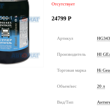
Отсутствует
24799
Р
Артикул
HG343
Производитель
HI GE
Торговая марка
Hi Gea
Объем/вес
20 л
Вид/Тип
Антиг