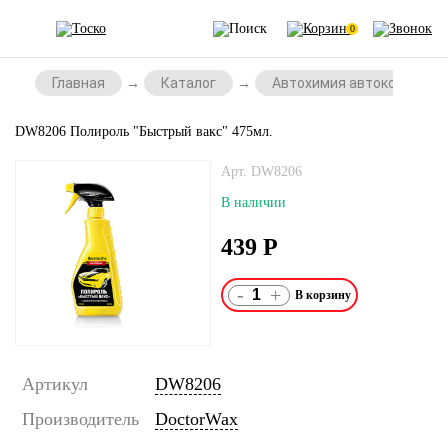
0
Главная
Каталог
Автохимия автокосметик
DW8206 Полироль "Быстрый вакс" 475мл.
Арт. DW8206
В наличии
439
Р
-
+
Артикул
DW8206
Производитель
DoctorWax