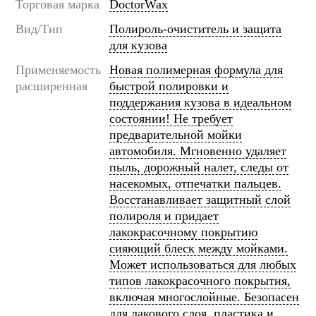
Торговая марка
DoctorWax
Вид/Тип
Полироль-очиститель и защита
для кузова
Применяемость
Новая полимерная формула для
расширенная
быстрой полировки и
поддержания кузова в идеальном
состоянии! Не требует
предварительной мойки
автомобиля. Мгновенно удаляет
пыль, дорожный налет, следы от
насекомых, отпечатки пальцев.
Восстанавливает защитный слой
полироля и придает
лакокрасочному покрытию
сияющий блеск между мойками.
Может использоваться для любых
типов лакокрасочного покрытия,
включая многослойные. Безопасен
для лакового слоя, пластика и