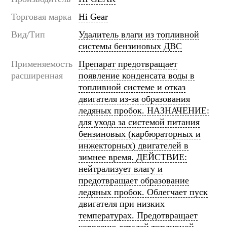
Торговая марка
Hi Gear
Вид/Тип
Удалитель влаги из топливной
системы бензиновых ДВС
Применяемость
Препарат предотвращает
расширенная
появление конденсата воды в
топливной системе и отказ
двигателя из-за образования
ледяных пробок. НАЗНАЧЕНИЕ:
для ухода за системой питания
бензиновых (карбюраторных и
инжекторных) двигателей в
зимнее время. ДЕЙСТВИЕ:
нейтрализует влагу и
предотвращает образование
ледяных пробок. Облегчает пуск
двигателя при низких
температурах. Предотвращает