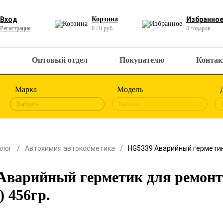
Вход
Корзина
Избранно
Регистрация
0 / 0 руб.
0
товаров
Оптовый отдел
Покупателю
Конта
Марка
Модель
Выбрать
Выбрать
алог
Автохимия автокосметика
HG5339 Аварийный герметик
Аварийный герметик для ремонт
 456гр.