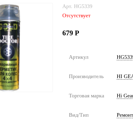
Арт. HG5339
Отсутствует
679
Р
Артикул
HG533
Производитель
HI GE
Торговая марка
Hi Gea
Вид/Тип
Ремон