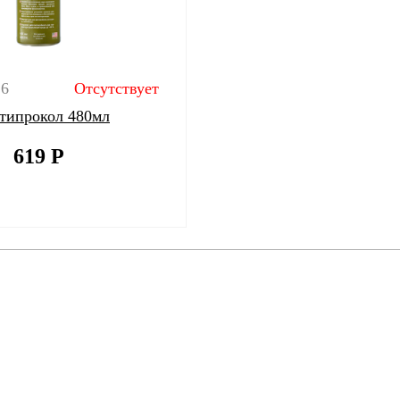
16
Отсутствует
типрокол 480мл
619
Р