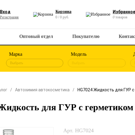
Вход
Корзина
Избранно
Регистрация
0 / 0 руб.
0
товаров
Оптовый отдел
Покупателю
Конта
Марка
Модель
Выбрать
Выбрать
алог
Автохимия автокосметика
HG7024 Жидкость для ГУР с
Жидкость для ГУР с герметиком
Арт. HG7024