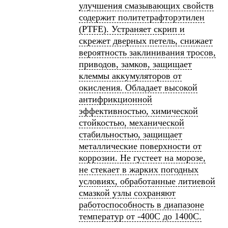
улучшения смазывающих свойств
содержит политетрафторэтилен
(PTFE). Устраняет скрип и
скрежет дверных петель, снижает
вероятность заклинивания тросов,
приводов, замков, защищает
клеммы аккумуляторов от
окисления. Обладает высокой
антифрикционной
эффективностью, химической
стойкостью, механической
стабильностью, защищает
металлические поверхности от
коррозии. Не густеет на морозе,
не стекает в жарких погодных
условиях, обработанные литиевой
смазкой узлы сохраняют
работоспособность в диапазоне
температур от -400С до 1400С.