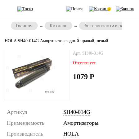
0
Главная
Каталог
Автозапчасти и расходни
HOLA SH40-014G Амортизатор задний правый, левый
Арт. SH40-014G
Отсутствует
1079
Р
Артикул
SH40-014G
Применяемость
Амортизаторы
Производитель
HOLA