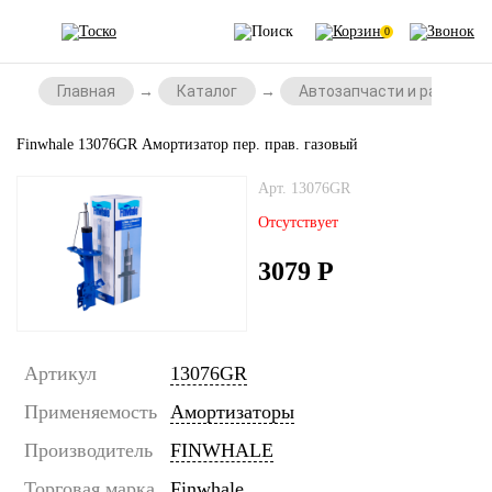
0
Главная
Каталог
Автозапчасти и расходни
Finwhale 13076GR Амортизатор пер. прав. газовый
Арт. 13076GR
Отсутствует
3079
Р
Артикул
13076GR
Применяемость
Амортизаторы
Производитель
FINWHALE
Торговая марка
Finwhale