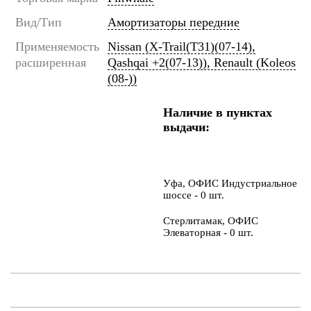
Вид/Тип
Амортизаторы передние
Применяемость
Nissan (X-Trail(T31)(07-14),
расширенная
Qashqai +2(07-13)), Renault (Koleos
(08-))
Наличие в пунктах
выдачи:
Уфа, ОФИС Индустриальное
шоссе - 0 шт.
Стерлитамак, ОФИС
Элеваторная - 0 шт.