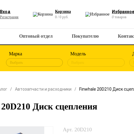
Вход
Корзина
Избранно
Регистрация
0 / 0 руб.
0
товаров
Оптовый отдел
Покупателю
Конта
Марка
Модель
Выбрать
Выбрать
алог
Автозапчасти и расходники
Finwhale 20D210 Диск сце
 20D210 Диск сцепления
Арт. 20D210