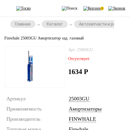
0
Главная
Каталог
Автозапчасти и расходни
Finwhale 25003GU Амортизатор зад. газовый
Арт. 25003GU
Отсутствует
1634
Р
Артикул
25003GU
Применяемость
Амортизаторы
Производитель
FINWHALE
Торговая марка
Finwhale