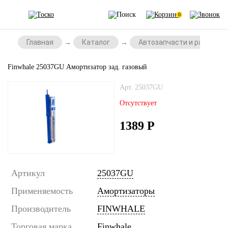
0
Главная
Каталог
Автозапчасти и расходни
Finwhale 25037GU Амортизатор зад. газовый
Арт. 25037GU
Отсутствует
1389
Р
Артикул
25037GU
Применяемость
Амортизаторы
Производитель
FINWHALE
Торговая марка
Finwhale