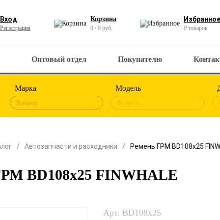
Вход
Корзина
Избранно
Регистрация
0 / 0 руб.
0
товаров
Оптовый отдел
Покупателю
Конта
Марка
Модель
Выбрать
Выбрать
алог
Автозапчасти и расходники
Ремень ГРМ BD108x25 FIN
ГРМ BD108x25 FINWHALE
Арт. BD108x25