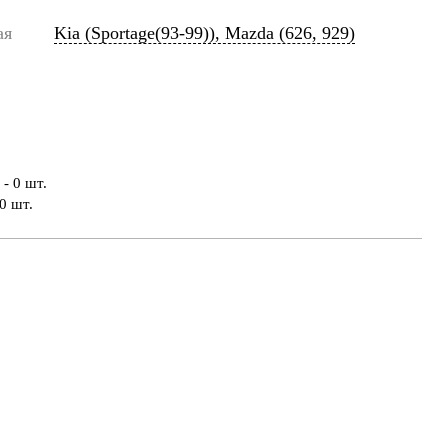
ая
Kia (Sportage(93-99)), Mazda (626, 929)
- 0 шт.
0 шт.