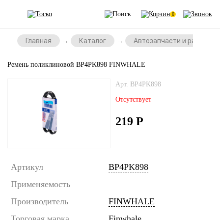
0
Главная
Каталог
Автозапчасти и расходни
Ремень поликлиновой BP4PK898 FINWHALE
Арт. BP4PK898
Отсутствует
219
Р
Артикул
BP4PK898
Применяемость
Производитель
FINWHALE
Торговая марка
Finwhale