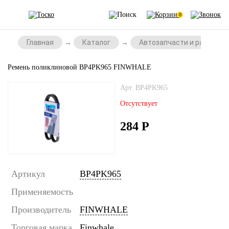
0
Главная
Каталог
Автозапчасти и расходни
Ремень поликлиновой BP4PK965 FINWHALE
Арт. BP4PK965
Отсутствует
284
Р
Артикул
BP4PK965
Применяемость
Производитель
FINWHALE
Торговая марка
Finwhale