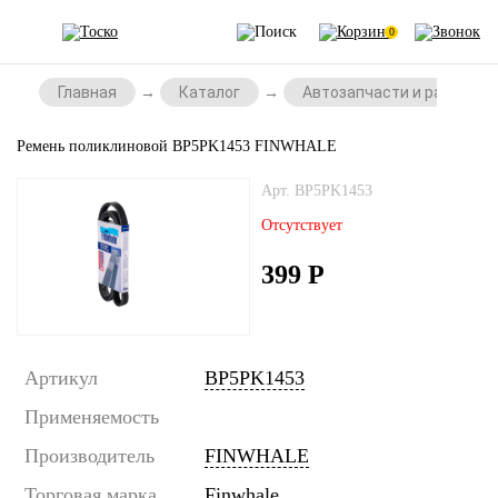
0
Главная
Каталог
Автозапчасти и расходни
Ремень поликлиновой BP5PK1453 FINWHALE
Арт. BP5PK1453
Отсутствует
399
Р
Артикул
BP5PK1453
Применяемость
Производитель
FINWHALE
Торговая марка
Finwhale