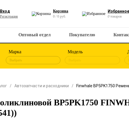
Вход
Корзина
Избранно
Регистрация
0 / 0 руб.
0
товаров
Оптовый отдел
Покупателю
Конта
Марка
Модель
Выбрать
Выбрать
алог
Автозапчасти и расходники
Finwhale BP5PK1750 Ремен
поликлиновой BP5PK1750 FINWHA
541))