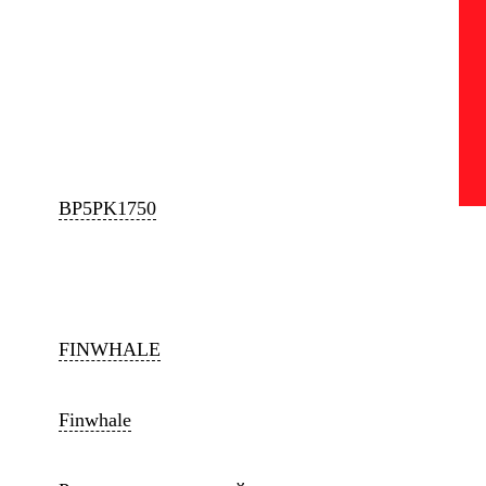
BP5PK1750
FINWHALE
Finwhale