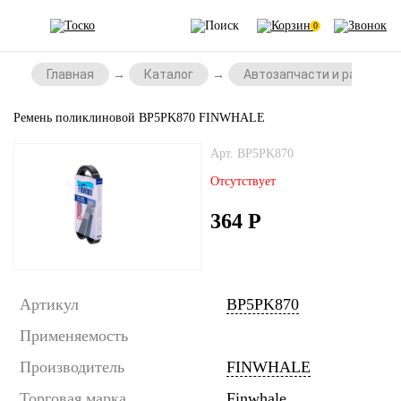
0
Главная
Каталог
Автозапчасти и расходни
Ремень поликлиновой BP5PK870 FINWHALE
Арт. BP5PK870
Отсутствует
364
Р
Артикул
BP5PK870
Применяемость
Производитель
FINWHALE
Торговая марка
Finwhale