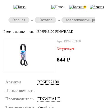
0
Главная
Каталог
Автозапчасти и расходни
Ремень поликлиновой BP6PK2100 FINWHALE
Арт. BP6PK2100
Отсутствует
844
Р
Артикул
BP6PK2100
Применяемость
Производитель
FINWHALE
Торговая марка
Finwhale