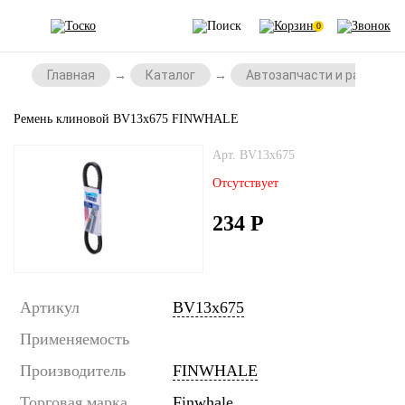
0
Главная
Каталог
Автозапчасти и расходни
Ремень клиновой BV13x675 FINWHALE
Арт. BV13x675
Отсутствует
234
Р
Артикул
BV13x675
Применяемость
Производитель
FINWHALE
Торговая марка
Finwhale