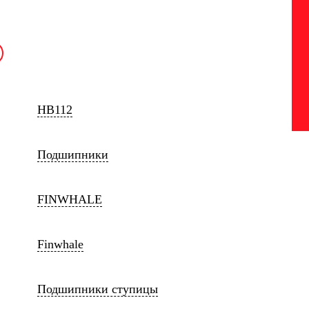
HB112
Подшипники
FINWHALE
Finwhale
Подшипники ступицы