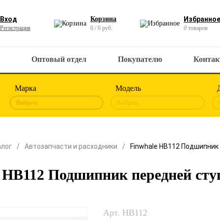
Вход
Корзина
Избранно
Регистрация
0 / 0 руб.
0
товаров
Оптовый отдел
Покупателю
Конта
Марка
Модель
Выбрать
Выбрать
алог
Автозапчасти и расходники
Finwhale HB112 Подшипник
e HB112 Подшипник передней ст
Арт. HB112