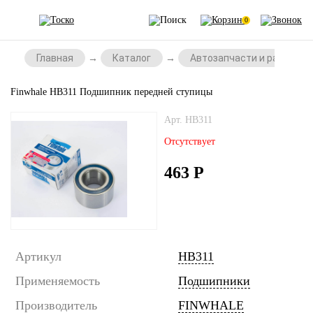
0
Главная
Каталог
Автозапчасти и расходни
Finwhale HB311 Подшипник передней ступицы
Арт. HB311
Отсутствует
463
Р
Артикул
HB311
Применяемость
Подшипники
Производитель
FINWHALE