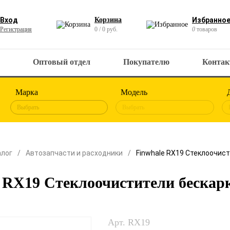
Вход
Корзина
Избранно
Регистрация
0 / 0 руб.
0
товаров
Оптовый отдел
Покупателю
Конта
Марка
Модель
Выбрать
Выбрать
алог
Автозапчасти и расходники
Finwhale RX19 Стеклоочис
 RX19 Стеклоочистители бескар
Арт. RX19