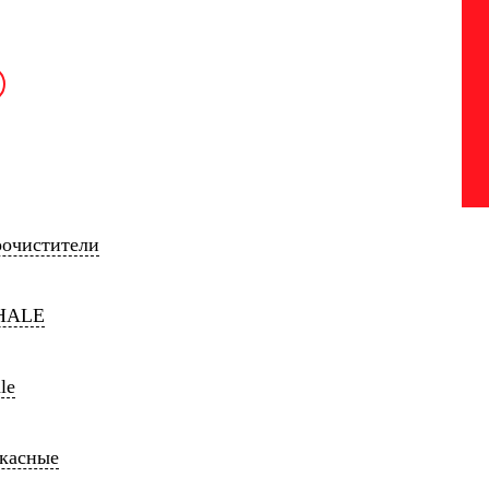
оочистители
HALE
le
ркасные