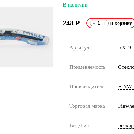
В наличии
248
Р
-
+
Артикул
RX19
Применяемость
Стекл
Производитель
FINW
Торговая марка
Finwha
Вид/Тип
Беска