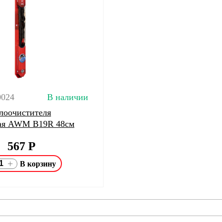
0024
В наличии
лоочистителя
ная AWM B19R 48см
567
Р
+