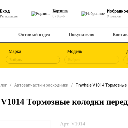
Вход
Корзина
Избранно
Регистрация
0 / 0 руб.
0
товаров
Оптовый отдел
Покупателю
Конта
Марка
Модель
Выбрать
Выбрать
алог
Автозапчасти и расходники
Finwhale V1014 Тормозные
 V1014 Тормозные колодки пере
Арт. V1014