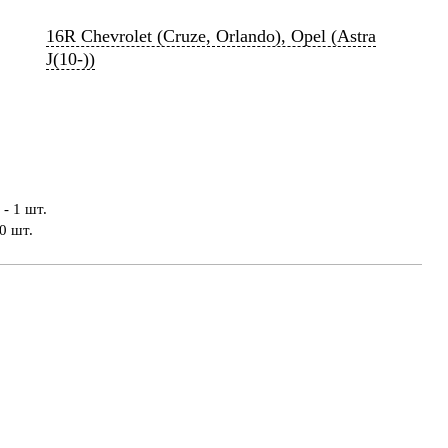
16R Chevrolet (Cruze, Orlando), Opel (Astra
J(10-))
- 1 шт.
0 шт.