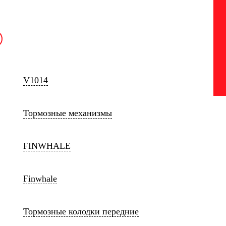
V1014
Тормозные механизмы
FINWHALE
Finwhale
Тормозные колодки передние