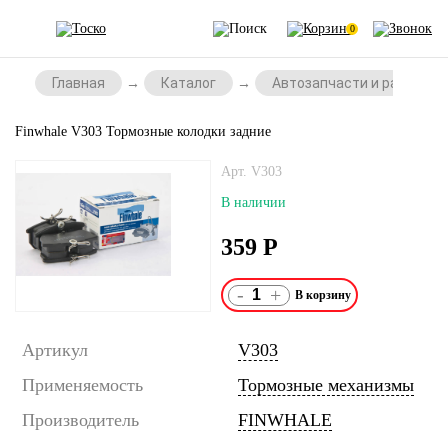
0
Главная
Каталог
Автозапчасти и расходни
Finwhale V303 Тормозные колодки задние
Арт. V303
В наличии
359
Р
-
+
Артикул
V303
Применяемость
Тормозные механизмы
Производитель
FINWHALE