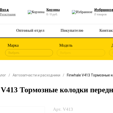
Вход
Корзина
Избранно
Регистрация
0 / 0 руб.
0
товаров
Оптовый отдел
Покупателю
Конта
Марка
Модель
Выбрать
Выбрать
алог
Автозапчасти и расходники
Finwhale V413 Тормозные 
 V413 Тормозные колодки перед
Арт. V413