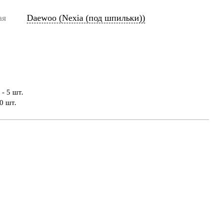
ая
Daewoo (Nexia (под шпильки))
- 5 шт.
0 шт.