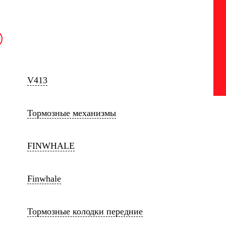
V413
Тормозные механизмы
FINWHALE
Finwhale
Тормозные колодки передние