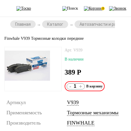
0
Главная
Каталог
Автозапчасти и расходни
Finwhale V939 Тормозные колодки передние
Арт. V939
В наличии
389
Р
-
+
Артикул
V939
Применяемость
Тормозные механизмы
Производитель
FINWHALE