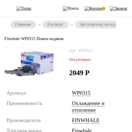
0
Главная
Каталог
Автозапчасти и расходни
Finwhale WP0315 Помпа водяная
Арт. WP0315
Отсутствует
2049
Р
Артикул
WP0315
Применяемость
Охлаждение и
отопление
Производитель
FINWHALE
Торговая марка
Finwhale