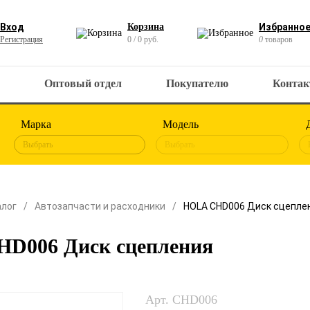
Вход
Корзина
Избранно
Регистрация
0 / 0 руб.
0
товаров
Оптовый отдел
Покупателю
Конта
Марка
Модель
Выбрать
Выбрать
алог
Автозапчасти и расходники
HOLA CHD006 Диск сцепле
D006 Диск сцепления
Арт. CHD006