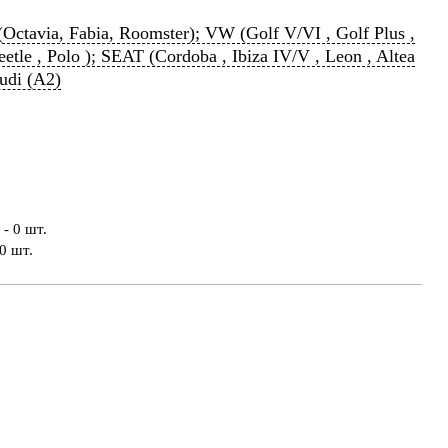
(Octavia, Fabia, Roomster); VW (Golf V/VI , Golf Plus ,
tle , Polo ); SEAT (Cordoba , Ibiza IV/V , Leon , Altea
udi (A2)
- 0 шт.
0 шт.