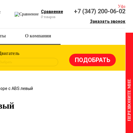
Уфа
+7 (347) 200-06-02
е
Сравнение
0
товаров
Заказать звонок
кты
О компании
Двигатель
Выбрать
ПЕРЕЗВОНИТЕ МНЕ
боре c ABS левый
евый