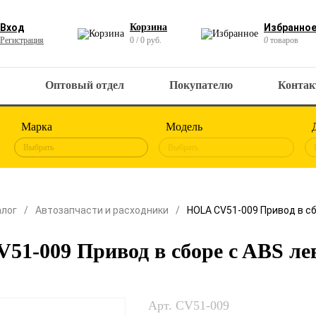
Вход
Корзина
Избранно
Регистрация
0 / 0 руб.
0
товаров
Оптовый отдел
Покупателю
Конта
Марка
Модель
Выбрать
Выбрать
алог
Автозапчасти и расходники
HOLA CV51-009 Привод в с
51-009 Привод в сборе c ABS л
Арт. CV51-009