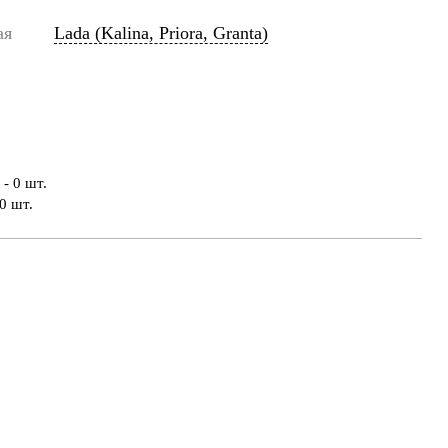
ая
Lada (Kalina, Priora, Granta)
- 0 шт.
0 шт.