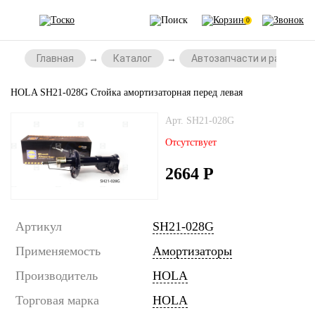
0
Главная
Каталог
Автозапчасти и расходни
HOLA SH21-028G Стойка амортизаторная перед левая
Арт. SH21-028G
Отсутствует
2664
Р
Артикул
SH21-028G
Применяемость
Амортизаторы
Производитель
HOLA
Торговая марка
HOLA