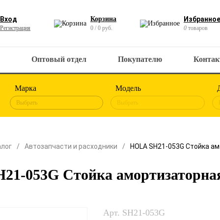
Вход
Корзина
Избранно
Регистрация
0 / 0 руб.
0
товаров
Оптовый отдел
Покупателю
Конта
Марка
Модель
Выбрать
Выбрать
алог
Автозапчасти и расходники
HOLA SH21-053G Стойка ам
21-053G Стойка амортизаторная
Арт. SH21-053G