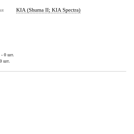
ая
KIA (Shuma II; KIA Spectra)
- 0 шт.
0 шт.