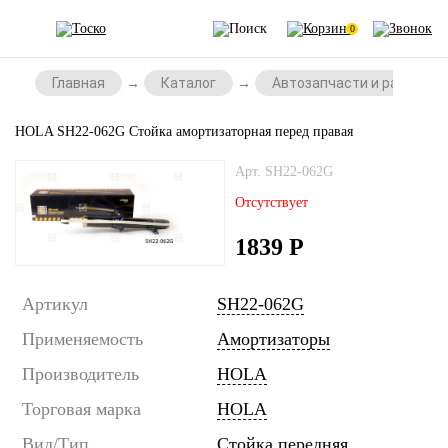
0
Главная
Каталог
Автозапчасти и расходни
HOLA SH22-062G Стойка амортизаторная перед правая
Арт. SH22-062G
Отсутствует
1839
Р
Артикул
SH22-062G
Применяемость
Амортизаторы
Производитель
HOLA
Торговая марка
HOLA
Вид/Тип
Стойка передняя