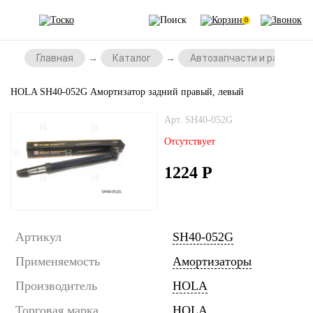
0
Главная
Каталог
Автозапчасти и расходни
HOLA SH40-052G Амортизатор задний правый, левый
Арт. SH40-052G
Отсутствует
1224
Р
Артикул
SH40-052G
Применяемость
Амортизаторы
Производитель
HOLA
Торговая марка
HOLA