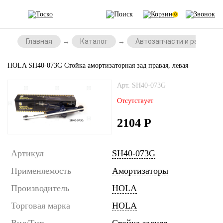
0
Главная
Каталог
Автозапчасти и расходни
HOLA SH40-073G Стойка амортизаторная зад правая, левая
Арт. SH40-073G
Отсутствует
2104
Р
Артикул
SH40-073G
Применяемость
Амортизаторы
Производитель
HOLA
Торговая марка
HOLA
Вид/Тип
Стойка задняя