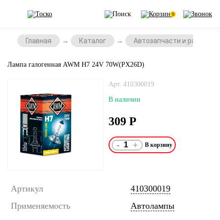
0
Главная
Каталог
Автозапчасти и расходни
Лампа галогенная AWM H7 24V 70W(PX26D)
Арт. 410300019
В наличии
309
Р
-
+
Артикул
410300019
Применяемость
Автолампы