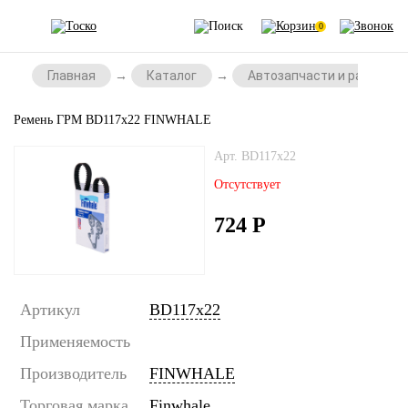
0
Главная
Каталог
Автозапчасти и расходни
Ремень ГРМ BD117x22 FINWHALE
Арт. BD117x22
Отсутствует
724
Р
Артикул
BD117x22
Применяемость
Производитель
FINWHALE
Торговая марка
Finwhale