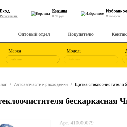
Вход
Корзина
Избранно
Регистрация
0 / 0 руб.
0
товаров
Оптовый отдел
Покупателю
Конта
Марка
Модель
Выбрать
Выбрать
алог
Автозапчасти и расходники
Щетка стеклоочистителя 
теклоочистителя бескаркасная 
Арт. 410000079