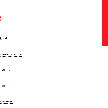
0079
оочистители
 миля
 миля
ркасные