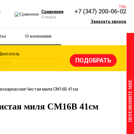
Уфа
+7 (347) 200-06-02
е
Сравнение
0
товаров
Заказать звонок
кты
О компании
Двигатель
Выбрать
ПЕРЕЗВОНИТЕ МНЕ
бескаркасная Чистая миля СМ16B 41см
Чистая миля СМ16B 41см