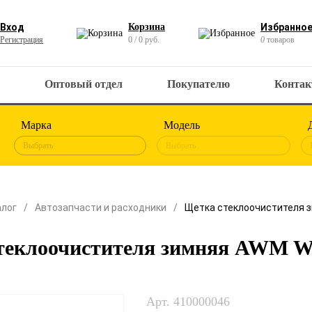
Вход
Корзина
Избранно
Регистрация
0 / 0 руб.
0
товаров
Оптовый отдел
Покупателю
Конта
Марка
Модель
Выбрать
Выбрать
алог
Автозапчасти и расходники
Щетка стеклоочистителя 
теклоочистителя зимняя AWM W
Арт. 410000046