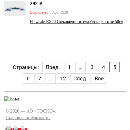
292
Р
Отсутствует
Арт. RX20
Finwhale RX20 Стеклоочистители бескаркасные 50см
Страницы:
Пред.
1
...
3
4
5
6
7
...
12
След.
Все
© 2020 — АО «ТОСКО».
Правовая информация